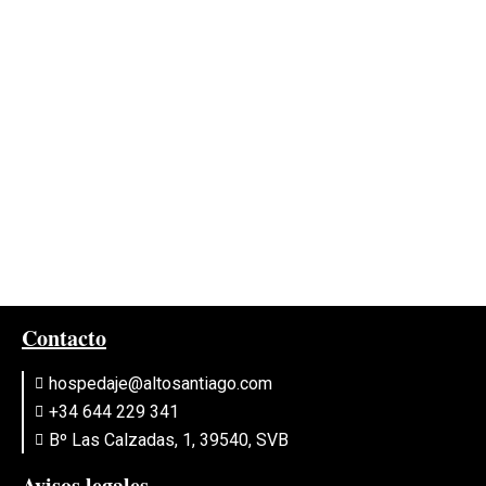
prioridad
Contacto
hospedaje@altosantiago.com
+34 644 229 341
Bº Las Calzadas, 1, 39540, SVB
Avisos legales